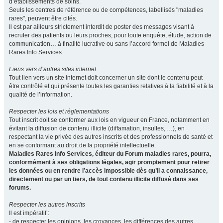
d’établissements de soins.
Seuls les centres de référence ou de compétences, labellisés "maladies
rares", peuvent être cités.
Il est par ailleurs strictement interdit de poster des messages visant à
recruter des patients ou leurs proches, pour toute enquête, étude, action de
communication… à finalité lucrative ou sans l’accord formel de Maladies
Rares Info Services.
Liens vers d’autres sites internet
Tout lien vers un site internet doit concerner un site dont le contenu peut
être contrôlé et qui présente toutes les garanties relatives à la fiabilité et à la
qualité de l’information.
Respecter les lois et réglementations
Tout inscrit doit se conformer aux lois en vigueur en France, notamment en
évitant la diffusion de contenu illicite (diffamation, insultes, …), en
respectant la vie privée des autres inscrits et des professionnels de santé et
en se conformant au droit de la propriété intellectuelle.
Maladies Rares Info Services, éditeur du Forum maladies rares, pourra,
conformément à ses obligations légales, agir promptement pour retirer
les données ou en rendre l’accès impossible dès qu’il a connaissance,
directement ou par un tiers, de tout contenu illicite diffusé dans ses
forums.
Respecter les autres inscrits
Il est impératif :
- de respecter les opinions, les croyances, les différences des autres