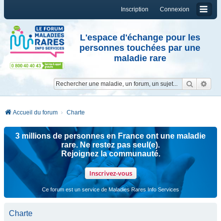
Inscription
Connexion
L'espace d'échange pour les
personnes touchées par une
maladie rare
Reche
Re
Accueil du forum
Charte
3 millions de personnes en France ont une maladie
rare. Ne restez pas seul(e).
Rejoignez la communauté.
Inscrivez-vous
Ce forum est un service de Maladies Rares Info Services
Charte