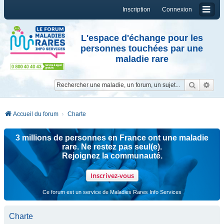
Inscription
Connexion
L'espace d'échange pour les
personnes touchées par une
maladie rare
Reche
Re
Accueil du forum
Charte
3 millions de personnes en France ont une maladie
rare. Ne restez pas seul(e).
Rejoignez la communauté.
Inscrivez-vous
Ce forum est un service de Maladies Rares Info Services
Charte