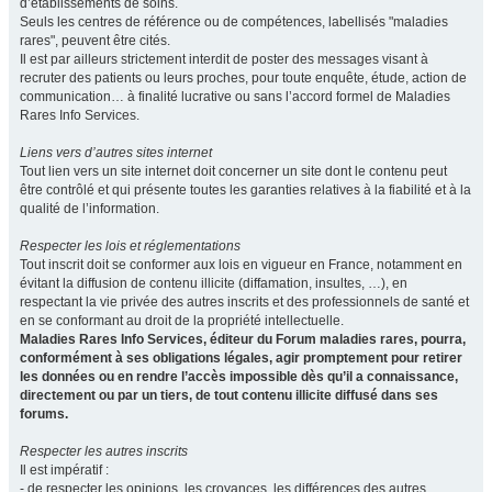
d’établissements de soins.
Seuls les centres de référence ou de compétences, labellisés "maladies
rares", peuvent être cités.
Il est par ailleurs strictement interdit de poster des messages visant à
recruter des patients ou leurs proches, pour toute enquête, étude, action de
communication… à finalité lucrative ou sans l’accord formel de Maladies
Rares Info Services.
Liens vers d’autres sites internet
Tout lien vers un site internet doit concerner un site dont le contenu peut
être contrôlé et qui présente toutes les garanties relatives à la fiabilité et à la
qualité de l’information.
Respecter les lois et réglementations
Tout inscrit doit se conformer aux lois en vigueur en France, notamment en
évitant la diffusion de contenu illicite (diffamation, insultes, …), en
respectant la vie privée des autres inscrits et des professionnels de santé et
en se conformant au droit de la propriété intellectuelle.
Maladies Rares Info Services, éditeur du Forum maladies rares, pourra,
conformément à ses obligations légales, agir promptement pour retirer
les données ou en rendre l’accès impossible dès qu’il a connaissance,
directement ou par un tiers, de tout contenu illicite diffusé dans ses
forums.
Respecter les autres inscrits
Il est impératif :
- de respecter les opinions, les croyances, les différences des autres