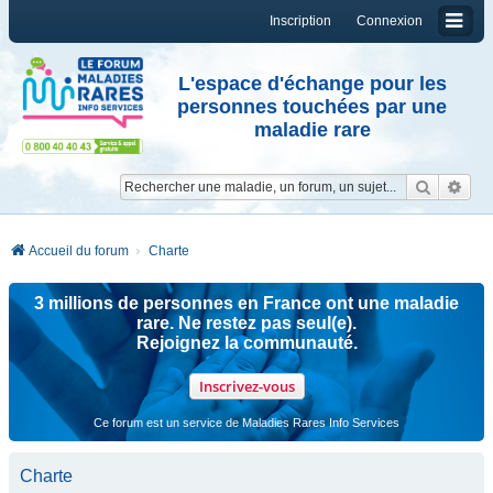
Inscription
Connexion
L'espace d'échange pour les
personnes touchées par une
maladie rare
Reche
Re
Accueil du forum
Charte
3 millions de personnes en France ont une maladie
rare. Ne restez pas seul(e).
Rejoignez la communauté.
Inscrivez-vous
Ce forum est un service de Maladies Rares Info Services
Charte