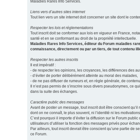
Maladies Rares Info Services.
Liens vers d’autres sites internet
Tout lien vers un site internet doit concerner un site dont le conten
Respecter les lois et réglementations
Tout inscrit doit se conformer aux lois en vigueur en France, notam
santé et en se conformant au droit de la propriété intellectuelle.
Maladies Rares Info Services, éditeur du Forum maladies rare
connaissance, directement ou par un tiers, de tout contenu ill
Respecter les autres inscrits
Il est impératif :
- de respecter les opinions, les croyances, les différences des aut
- d’éviter de porter délibérément atteinte au moral des malades,
- de ne pas diffuser de rumeurs et, en règle générale, de conten
Il n’est pas permis de s’inscrire sous divers pseudonymes, ce qu
dans la suite des échanges.
Caractère public des messages
Avant de poster un message, tout inscrit doit être conscient qu
dont on ne connaît, le plus souvent, ni l’identité ni les motivati
C’est pourquoi il importe d’éviter la diffusion sur le Forum publ
utilisateurs d’utiliser la fonction des messages privés pour éch
Par ailleurs, tout inscrit devrait être conscient qu’une partie de
ce Forum.