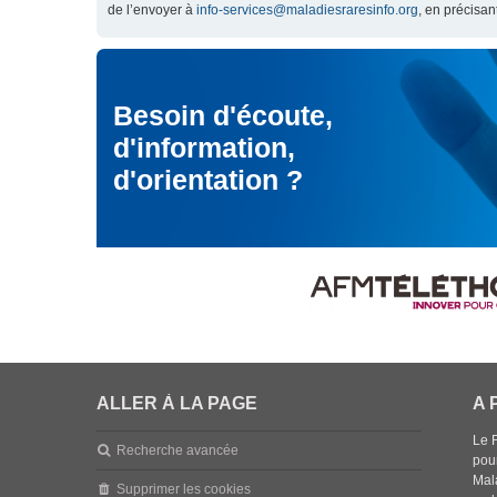
de l’envoyer à
info-services@maladiesraresinfo.org
, en précisan
Besoin d'écoute,
d'information,
d'orientation ?
ALLER À LA PAGE
A 
Le 
Recherche avancée
pou
Mala
Supprimer les cookies