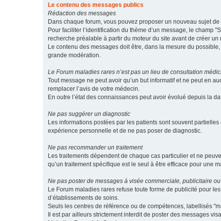
Le contenu des messages publics
Rédaction des messages
Dans chaque forum, vous pouvez proposer un nouveau sujet de di
Pour faciliter l’identification du thème d’un message, le champ "Su
recherche préalable à partir du moteur du site avant de créer un
Le contenu des messages doit être, dans la mesure du possible, br
grande modération.
Le Forum maladies rares n’est pas un lieu de consultation médic
Tout message ne peut avoir qu’un but informatif et ne peut en au
remplacer l’avis de votre médecin.
En outre l’état des connaissances peut avoir évolué depuis la d
Ne pas suggérer un diagnostic
Les informations postées par les patients sont souvent partielles 
expérience personnelle et de ne pas poser de diagnostic.
Ne pas recommander un traitement
Les traitements dépendent de chaque cas particulier et ne peuve
qu’un traitement spécifique est le seul à être efficace pour une m
Ne pas poster de messages à visée commerciale, publicitaire ou
Le Forum maladies rares refuse toute forme de publicité pour 
d’établissements de soins.
Seuls les centres de référence ou de compétences, labellisés "ma
Il est par ailleurs strictement interdit de poster des messages vi