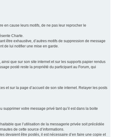
e en cause leurs motifs, de ne pas leur reprocher le
résente Charte.
vant être exhaustive, d’autres motifs de suppression de message
t de lui notifier une mise en garde.
ainsi que sur son site internet et sur les supports papier rendus
age posté reste la propriété du participant au Forum, qui
s et sur la page d’accueil de son site internet. Relayer les posts
u supprimer votre message privé tant qu’il est dans la boite
aitable que l’utilisation de la messagerie privée soit précédée
ernautes de cette source d’informations.
es devaient être postés, il est nécessaire d’en faire une copie et