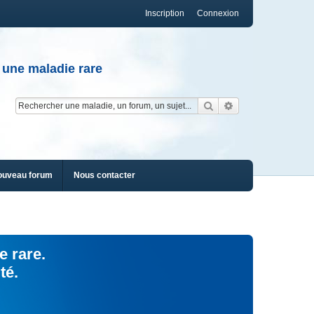
Inscription
Connexion
 une maladie rare
Rechercher
Recherche av
ouveau forum
Nous contacter
e rare.
té.