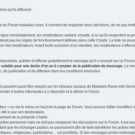
ns qu'ils diffusent.
 du Forum maladies rares. Il convient de respecter leurs décisions, de ne pas mettr
ligne immédiatement, les modérateurs veillant, ensuite, à ce qu'ils respectent la p
rait pas les règles de fonctionnement définies dans cette Charte. La liste ne pou
tion des modérateurs. Avant toute exclusion d’un membre, les modérateurs s’efforcen
eproduire, publier et diffuser gratuitement le message qu’il a envoyé sur ce Forum, 
t valable pour une durée d’un an à compter de la publication du message.
Le mess
n, de publication et de diffusion dans les conditions énoncées.
 peuvent aussi être relayés sur les réseaux sociaux de Maladies Rares Info Service
inciter d’autres internautes à y répondre et à utiliser le Forum.
ateur » ou via le menu en haut de la page du Forum. Vous pouvez éditer (modifier) o
 été lu par son destinataire.
nement de la présente Charte.
ère personnel mais ne doit pas remplacer les discussions sur le Forum. Il est souh
ant que les échanges publics se poursuivent afin de faire bénéficier les autres int
itiques, religieuses, publicitaires… est prohibée. Si des messages privés indésirabl