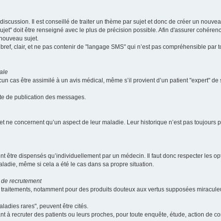
scussion. Il est conseillé de traiter un thème par sujet et donc de créer un nouv
jet" doit être renseigné avec le plus de précision possible. Afin d'assurer cohérence 
 nouveau sujet.
ef, clair, et ne pas contenir de "langage SMS" qui n’est pas compréhensible par tous
ale
cun cas être assimilé à un avis médical, même s’il provient d’un patient "expert" d
ate de publication des messages.
et ne concernent qu’un aspect de leur maladie. Leur historique n’est pas toujours pr
nt être dispensés qu’individuellement par un médecin. Il faut donc respecter les o
aladie, même si cela a été le cas dans sa propre situation.
 de recrutement
les traitements, notamment pour des produits douteux aux vertus supposées mira
ladies rares", peuvent être cités.
sant à recruter des patients ou leurs proches, pour toute enquête, étude, action de 