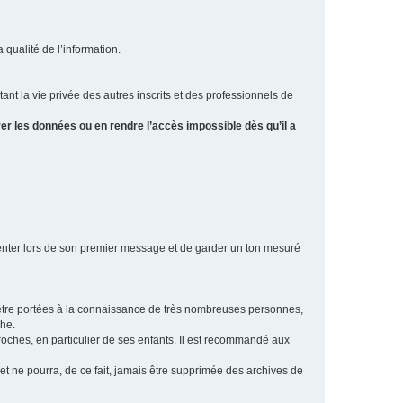
a qualité de l’information.
tant la vie privée des autres inscrits et des professionnels de
er les données ou en rendre l’accès impossible dès qu’il a
ésenter lors de son premier message et de garder un ton mesuré
t être portées à la connaissance de très nombreuses personnes,
che.
proches, en particulier de ses enfants. Il est recommandé aux
 et ne pourra, de ce fait, jamais être supprimée des archives de