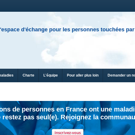
'espace d'échange pour les personnes touchées par
maladies
Charte
L'équipe
Pour aller plus loin
Demander un n
ions de personnes en France ont une maladi
 restez pas seul(e). Rejoignez la communau
Inscrivez-vous