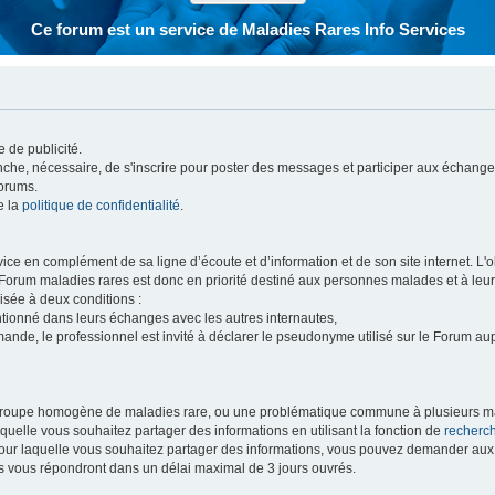
Ce forum est un service de Maladies Rares Info Services
 de publicité.
vanche, nécessaire, de s'inscrire pour poster des messages et participer aux échange
forums.
e la
politique de confidentialité
.
e en complément de sa ligne d’écoute et d’information et de son site internet. L'obj
 Forum maladies rares est donc en priorité destiné aux personnes malades et à leu
isée à deux conditions :
entionné dans leurs échanges avec les autres internautes,
mande, le professionnel est invité à déclarer le pseudonyme utilisé sur le Forum au
 groupe homogène de maladies rare, ou une problématique commune à plusieurs ma
aquelle vous souhaitez partager des informations en utilisant la fonction de
recherc
 pour laquelle vous souhaitez partager des informations, vous pouvez demander au
s vous répondront dans un délai maximal de 3 jours ouvrés.