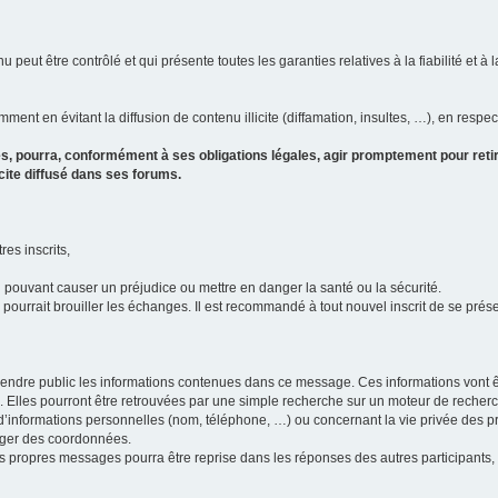
u peut être contrôlé et qui présente toutes les garanties relatives à la fiabilité et à l
ment en évitant la diffusion de contenu illicite (diffamation, insultes, …), en respec
s, pourra, conformément à ses obligations légales, agir promptement pour retir
icite diffusé dans ses forums.
res inscrits,
u pouvant causer un préjudice ou mettre en danger la santé ou la sécurité.
i pourrait brouiller les échanges. Il est recommandé à tout nouvel inscrit de se pr
’il rendre public les informations contenues dans ce message. Ces informations von
ons. Elles pourront être retrouvées par une simple recherche sur un moteur de recher
ic d’informations personnelles (nom, téléphone, …) ou concernant la vie privée des 
anger des coordonnées.
 ses propres messages pourra être reprise dans les réponses des autres participants,