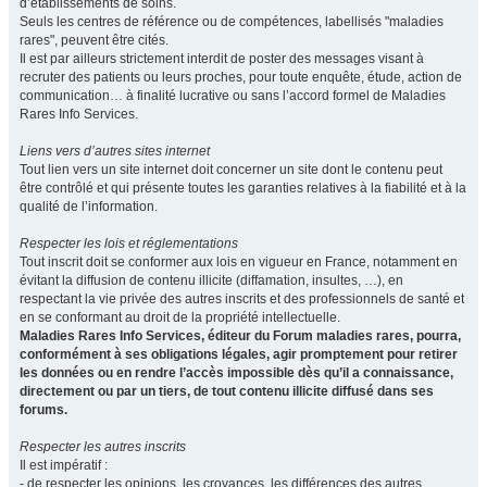
d’établissements de soins.
Seuls les centres de référence ou de compétences, labellisés "maladies
rares", peuvent être cités.
Il est par ailleurs strictement interdit de poster des messages visant à
recruter des patients ou leurs proches, pour toute enquête, étude, action de
communication… à finalité lucrative ou sans l’accord formel de Maladies
Rares Info Services.
Liens vers d’autres sites internet
Tout lien vers un site internet doit concerner un site dont le contenu peut
être contrôlé et qui présente toutes les garanties relatives à la fiabilité et à la
qualité de l’information.
Respecter les lois et réglementations
Tout inscrit doit se conformer aux lois en vigueur en France, notamment en
évitant la diffusion de contenu illicite (diffamation, insultes, …), en
respectant la vie privée des autres inscrits et des professionnels de santé et
en se conformant au droit de la propriété intellectuelle.
Maladies Rares Info Services, éditeur du Forum maladies rares, pourra,
conformément à ses obligations légales, agir promptement pour retirer
les données ou en rendre l’accès impossible dès qu’il a connaissance,
directement ou par un tiers, de tout contenu illicite diffusé dans ses
forums.
Respecter les autres inscrits
Il est impératif :
- de respecter les opinions, les croyances, les différences des autres