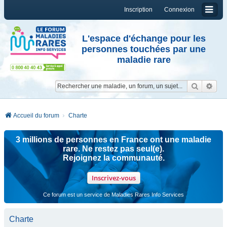
Inscription
Connexion
L'espace d'échange pour les
personnes touchées par une
maladie rare
Reche
Re
Accueil du forum
Charte
3 millions de personnes en France ont une maladie
rare. Ne restez pas seul(e).
Rejoignez la communauté.
Inscrivez-vous
Ce forum est un service de Maladies Rares Info Services
Charte