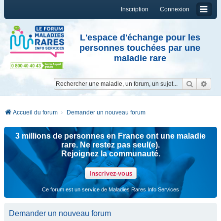
Inscription
Connexion
L'espace d'échange pour les
personnes touchées par une
maladie rare
Reche
Re
Accueil du forum
Demander un nouveau forum
3 millions de personnes en France ont une maladie
rare. Ne restez pas seul(e).
Rejoignez la communauté.
Inscrivez-vous
Ce forum est un service de Maladies Rares Info Services
Demander un nouveau forum