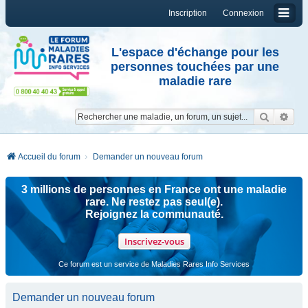
Inscription
Connexion
L'espace d'échange pour les
personnes touchées par une
maladie rare
Reche
Re
Accueil du forum
Demander un nouveau forum
3 millions de personnes en France ont une maladie
rare. Ne restez pas seul(e).
Rejoignez la communauté.
Inscrivez-vous
Ce forum est un service de Maladies Rares Info Services
Demander un nouveau forum