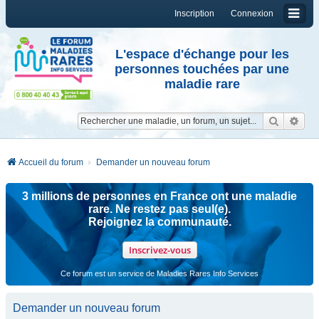
Inscription
Connexion
L'espace d'échange pour les
personnes touchées par une
maladie rare
Reche
Re
Accueil du forum
Demander un nouveau forum
3 millions de personnes en France ont une maladie
rare. Ne restez pas seul(e).
Rejoignez la communauté.
Inscrivez-vous
Ce forum est un service de Maladies Rares Info Services
Demander un nouveau forum