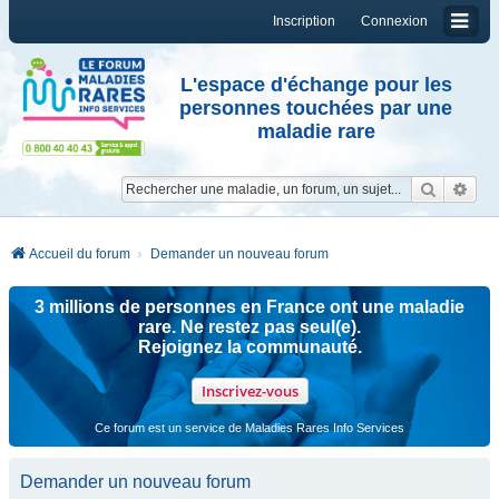
Inscription
Connexion
L'espace d'échange pour les
personnes touchées par une
maladie rare
Reche
Re
Accueil du forum
Demander un nouveau forum
3 millions de personnes en France ont une maladie
rare. Ne restez pas seul(e).
Rejoignez la communauté.
Inscrivez-vous
Ce forum est un service de Maladies Rares Info Services
Demander un nouveau forum