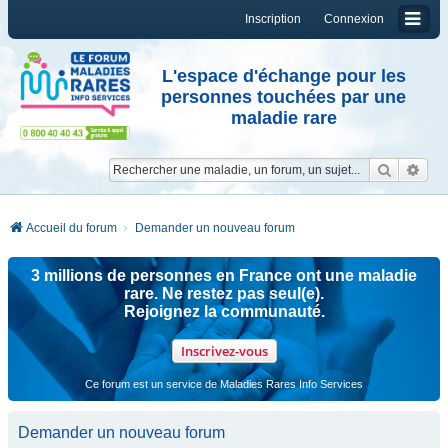
Inscription
Connexion
L'espace d'échange pour les
personnes touchées par une
maladie rare
Reche
Re
Accueil du forum
Demander un nouveau forum
3 millions de personnes en France ont une maladie
rare. Ne restez pas seul(e).
Rejoignez la communauté.
Inscrivez-vous
Ce forum est un service de Maladies Rares Info Services
Demander un nouveau forum