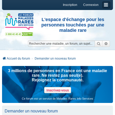
Inscription
Connexion
L'espace d'échange pour les
personnes touchées par une
maladie rare
Reche
Re
Accueil du forum
Demander un nouveau forum
3 millions de personnes en France ont une maladie
rare. Ne restez pas seul(e).
Rejoignez la communauté.
Inscrivez-vous
Ce forum est un service de Maladies Rares Info Services
Demander un nouveau forum