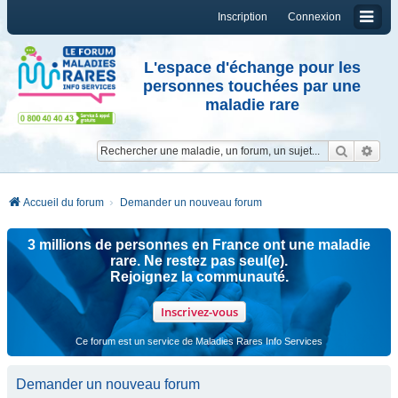
Inscription
Connexion
L'espace d'échange pour les
personnes touchées par une
maladie rare
Reche
Re
Accueil du forum
Demander un nouveau forum
3 millions de personnes en France ont une maladie
rare. Ne restez pas seul(e).
Rejoignez la communauté.
Inscrivez-vous
Ce forum est un service de Maladies Rares Info Services
Demander un nouveau forum