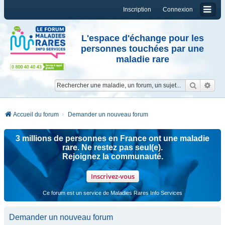
Inscription
Connexion
L'espace d'échange pour les
personnes touchées par une
maladie rare
Reche
Re
Accueil du forum
Demander un nouveau forum
3 millions de personnes en France ont une maladie
rare. Ne restez pas seul(e).
Rejoignez la communauté.
Inscrivez-vous
Ce forum est un service de Maladies Rares Info Services
Demander un nouveau forum