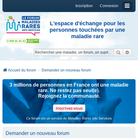
Inscription
Connexion
L'espace d'échange pour les
personnes touchées par une
maladie rare
Reche
Re
Accueil du forum
Demander un nouveau forum
3 millions de personnes en France ont une maladie
rare. Ne restez pas seul(e).
Rejoignez la communauté.
Inscrivez-vous
Ce forum est un service de Maladies Rares Info Services
Demander un nouveau forum