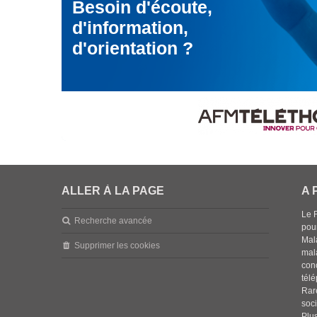
Besoin d'écoute,
d'information,
d'orientation ?
ALLER À LA PAGE
A 
Le 
Recherche avancée
pou
Mala
Supprimer les cookies
mal
con
tél
Rar
soci
Plus