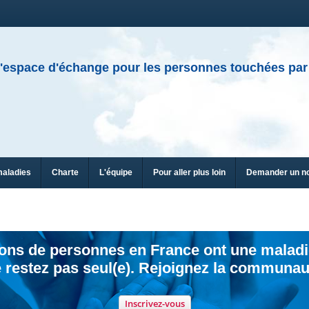
'espace d'échange pour les personnes touchées par
maladies
Charte
L'équipe
Pour aller plus loin
Demander un n
ions de personnes en France ont une maladi
 restez pas seul(e). Rejoignez la communau
Inscrivez-vous