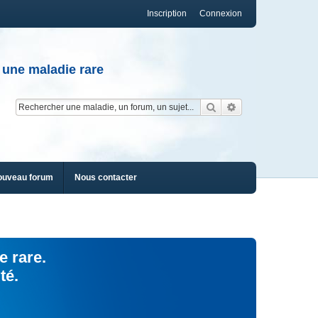
Inscription
Connexion
 une maladie rare
Rechercher
Recherche av
ouveau forum
Nous contacter
e rare.
té.