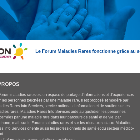
Le Forum Maladies Rares fonctionne grâce au s
PROPOS
Forum maladies rares est un espace de partage d’informations et d’expériences
r les personnes touchées par une maladie rare. Il est proposé et modéré par
dies Rares Info Services, service national d’information et de soutien sur les
adies rares. Maladies Rares Info Services aide au quotidien les personnes
cernées par une maladie rare dans leur parcours de santé et de vie, par
éphone, mail, sur le Forum maladies rares et sur les réseaux sociaux. Maladies
es Info Services oriente aussi les professionnels de santé et du secteur médico-
al.
 d’informations :
www.maladiesraresinfo.org