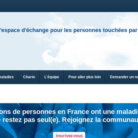
'espace d'échange pour les personnes touchées par
maladies
Charte
L'équipe
Pour aller plus loin
Demander un n
ions de personnes en France ont une maladi
 restez pas seul(e). Rejoignez la communau
Inscrivez-vous