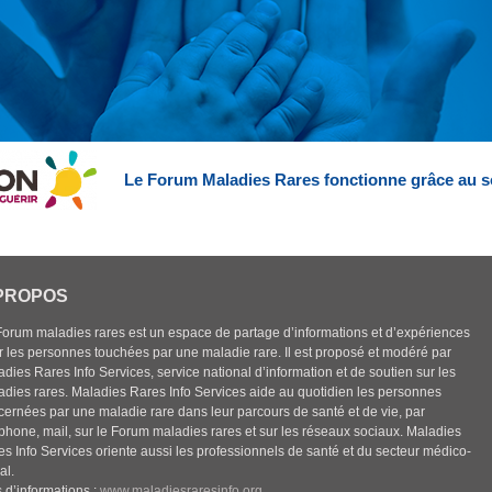
Le Forum Maladies Rares fonctionne grâce au s
PROPOS
Forum maladies rares est un espace de partage d’informations et d’expériences
r les personnes touchées par une maladie rare. Il est proposé et modéré par
dies Rares Info Services, service national d’information et de soutien sur les
adies rares. Maladies Rares Info Services aide au quotidien les personnes
cernées par une maladie rare dans leur parcours de santé et de vie, par
éphone, mail, sur le Forum maladies rares et sur les réseaux sociaux. Maladies
es Info Services oriente aussi les professionnels de santé et du secteur médico-
al.
 d’informations :
www.maladiesraresinfo.org