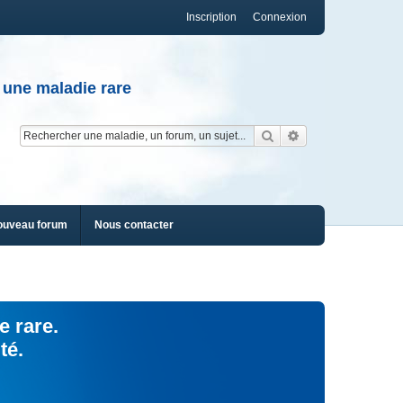
Inscription
Connexion
 une maladie rare
Rechercher
Recherche av
ouveau forum
Nous contacter
e rare.
té.