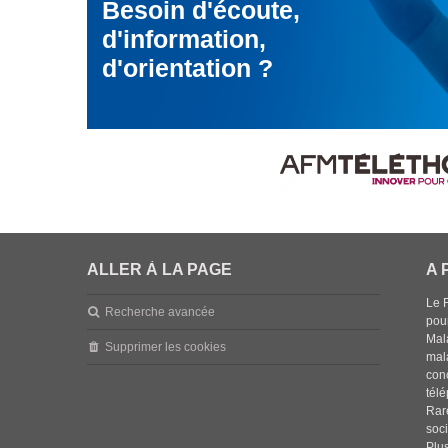
Besoin d'écoute,
d'information,
d'orientation ?
ALLER À LA PAGE
A 
Le 
Recherche avancée
pou
Mala
Supprimer les cookies
mal
con
tél
Rar
soci
Plus