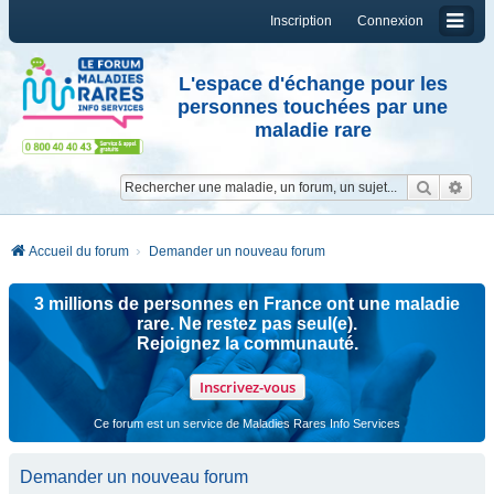
Inscription
Connexion
L'espace d'échange pour les
personnes touchées par une
maladie rare
Reche
Re
Accueil du forum
Demander un nouveau forum
3 millions de personnes en France ont une maladie
rare. Ne restez pas seul(e).
Rejoignez la communauté.
Inscrivez-vous
Ce forum est un service de Maladies Rares Info Services
Demander un nouveau forum