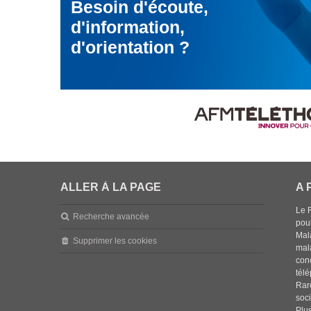
Besoin d'écoute,
d'information,
d'orientation ?
ALLER À LA PAGE
A 
Le 
Recherche avancée
pou
Mala
Supprimer les cookies
mal
con
tél
Rar
soci
Plus