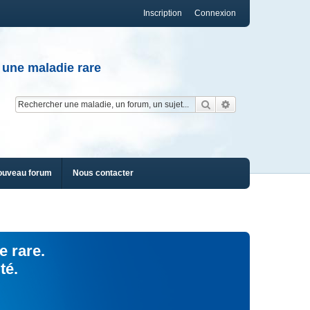
Inscription
Connexion
 une maladie rare
Rechercher
Recherche av
ouveau forum
Nous contacter
e rare.
té.