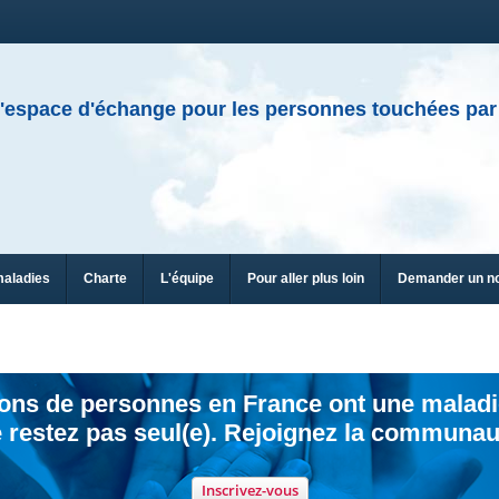
'espace d'échange pour les personnes touchées par
maladies
Charte
L'équipe
Pour aller plus loin
Demander un n
ions de personnes en France ont une maladi
 restez pas seul(e). Rejoignez la communau
Inscrivez-vous