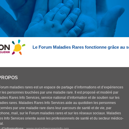
Le Forum Maladies Rares fonctionne grâce au s
PROPOS
Forum maladies rares est un espace de partage d’informations et d’expériences
r les personnes touchées par une maladie rare. Il est proposé et modéré par
dies Rares Info Services, service national d’information et de soutien sur les
adies rares. Maladies Rares Info Services aide au quotidien les personnes
cernées par une maladie rare dans leur parcours de santé et de vie, par
éphone, mail, sur le Forum maladies rares et sur les réseaux sociaux. Maladies
es Info Services oriente aussi les professionnels de santé et du secteur médico-
al.
 d’informations :
www.maladiesraresinfo.org