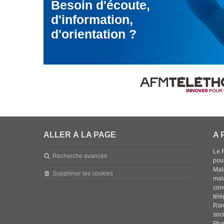
Besoin d'écoute,
d'information,
d'orientation ?
ALLER À LA PAGE
A 
Le 
Recherche avancée
pou
Mala
Supprimer les cookies
mal
con
tél
Rar
soci
Plus