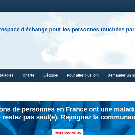
'espace d'échange pour les personnes touchées par
maladies
Charte
L'équipe
Pour aller plus loin
Demander un n
ions de personnes en France ont une maladi
 restez pas seul(e). Rejoignez la communau
Inscrivez-vous