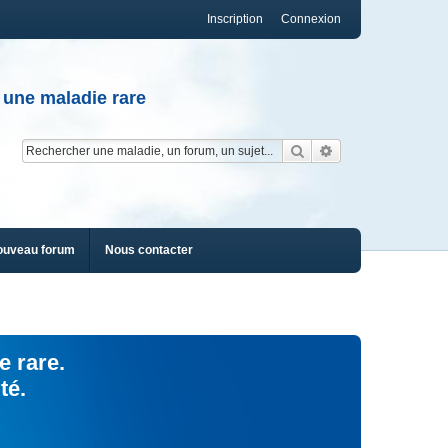
Inscription
Connexion
 une maladie rare
Rechercher
Recherche av
ouveau forum
Nous contacter
e rare.
té.