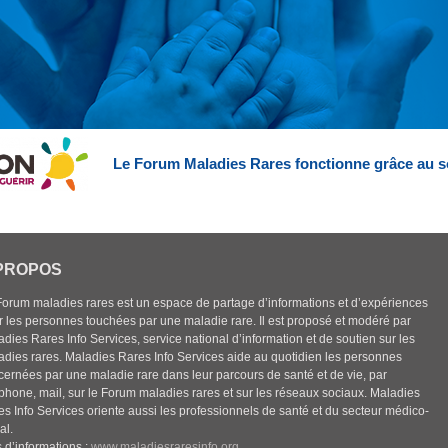
Le Forum Maladies Rares fonctionne grâce au s
PROPOS
Forum maladies rares est un espace de partage d’informations et d’expériences
r les personnes touchées par une maladie rare. Il est proposé et modéré par
dies Rares Info Services, service national d’information et de soutien sur les
adies rares. Maladies Rares Info Services aide au quotidien les personnes
cernées par une maladie rare dans leur parcours de santé et de vie, par
éphone, mail, sur le Forum maladies rares et sur les réseaux sociaux. Maladies
es Info Services oriente aussi les professionnels de santé et du secteur médico-
al.
 d’informations :
www.maladiesraresinfo.org