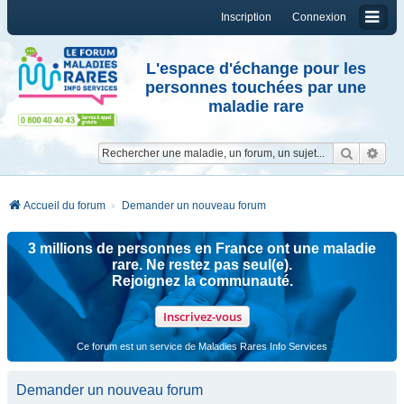
Inscription
Connexion
L'espace d'échange pour les
personnes touchées par une
maladie rare
Reche
Re
Accueil du forum
Demander un nouveau forum
3 millions de personnes en France ont une maladie
rare. Ne restez pas seul(e).
Rejoignez la communauté.
Inscrivez-vous
Ce forum est un service de Maladies Rares Info Services
Demander un nouveau forum