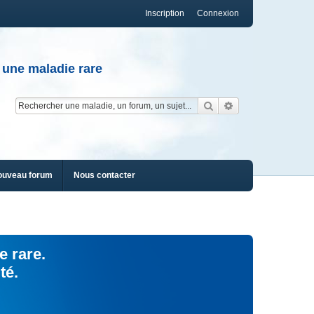
Inscription
Connexion
 une maladie rare
Rechercher
Recherche av
ouveau forum
Nous contacter
e rare.
té.