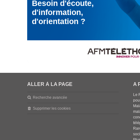
Besoin d'écoute,
d'information,
d'orientation ?
ALLER À LA PAGE
A 
Le 
Recherche avancée
pou
Mala
Supprimer les cookies
mal
con
tél
Rar
soci
Plus