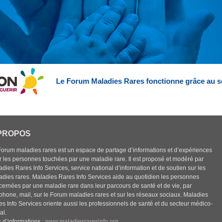
Le Forum Maladies Rares fonctionne grâce au s
PROPOS
Forum maladies rares est un espace de partage d’informations et d’expériences
r les personnes touchées par une maladie rare. Il est proposé et modéré par
dies Rares Info Services, service national d’information et de soutien sur les
adies rares. Maladies Rares Info Services aide au quotidien les personnes
cernées par une maladie rare dans leur parcours de santé et de vie, par
éphone, mail, sur le Forum maladies rares et sur les réseaux sociaux. Maladies
es Info Services oriente aussi les professionnels de santé et du secteur médico-
al.
 d’informations :
www.maladiesraresinfo.org