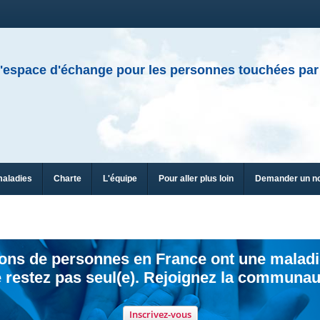
'espace d'échange pour les personnes touchées par
maladies
Charte
L'équipe
Pour aller plus loin
Demander un n
ions de personnes en France ont une maladi
 restez pas seul(e). Rejoignez la communau
Inscrivez-vous