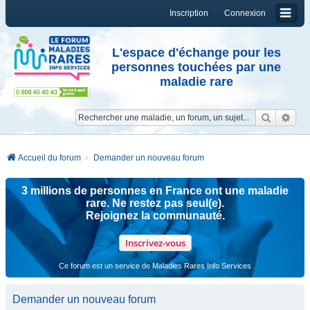
Inscription
Connexion
L'espace d'échange pour les
personnes touchées par une
maladie rare
Reche
Re
Accueil du forum
Demander un nouveau forum
3 millions de personnes en France ont une maladie
rare. Ne restez pas seul(e).
Rejoignez la communauté.
Inscrivez-vous
Ce forum est un service de Maladies Rares Info Services
Demander un nouveau forum