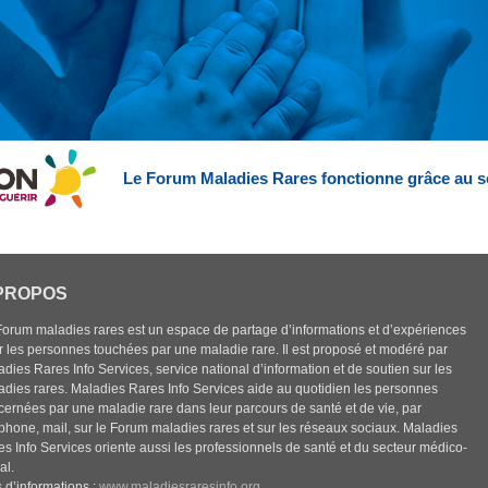
Le Forum Maladies Rares fonctionne grâce au s
PROPOS
Forum maladies rares est un espace de partage d’informations et d’expériences
r les personnes touchées par une maladie rare. Il est proposé et modéré par
dies Rares Info Services, service national d’information et de soutien sur les
adies rares. Maladies Rares Info Services aide au quotidien les personnes
cernées par une maladie rare dans leur parcours de santé et de vie, par
éphone, mail, sur le Forum maladies rares et sur les réseaux sociaux. Maladies
es Info Services oriente aussi les professionnels de santé et du secteur médico-
al.
 d’informations :
www.maladiesraresinfo.org