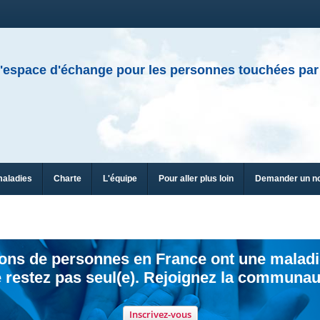
'espace d'échange pour les personnes touchées par
maladies
Charte
L'équipe
Pour aller plus loin
Demander un n
ions de personnes en France ont une maladi
 restez pas seul(e). Rejoignez la communau
Inscrivez-vous