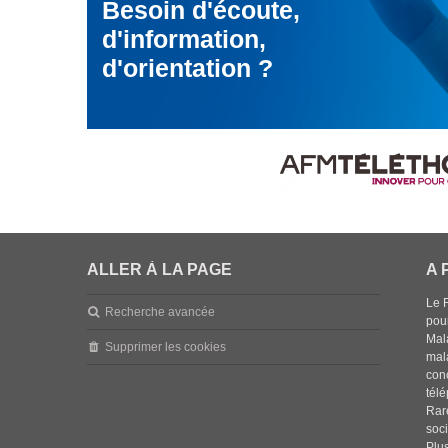
Besoin d'écoute,
d'information,
d'orientation ?
ALLER À LA PAGE
A 
Le 
Recherche avancée
pou
Mala
Supprimer les cookies
mal
con
tél
Rar
soci
Plus