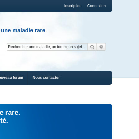
Inscription
Connexion
 une maladie rare
Rechercher
Recherche av
ouveau forum
Nous contacter
e rare.
té.