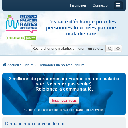
Inscription
Connexion
L'espace d'échange pour les
personnes touchées par une
maladie rare
Reche
Re
Accueil du forum
Demander un nouveau forum
3 millions de personnes en France ont une maladie
rare. Ne restez pas seul(e).
Rejoignez la communauté.
Inscrivez-vous
Ce forum est un service de Maladies Rares Info Services
Demander un nouveau forum