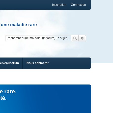
Inscription
Connexion
 une maladie rare
Rechercher
Recherche av
ouveau forum
Nous contacter
e rare.
té.