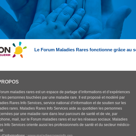
Le Forum Maladies Rares fonctionne grâce au s
PROPOS
Forum maladies rares est un espace de partage d’informations et d’expériences
r les personnes touchées par une maladie rare. Il est proposé et modéré par
dies Rares Info Services, service national d’information et de soutien sur les
adies rares. Maladies Rares Info Services aide au quotidien les personnes
cernées par une maladie rare dans leur parcours de santé et de vie, par
éphone, mail, sur le Forum maladies rares et sur les réseaux sociaux. Maladies
es Info Services oriente aussi les professionnels de santé et du secteur médico-
al.
 d’informations :
www.maladiesraresinfo.org