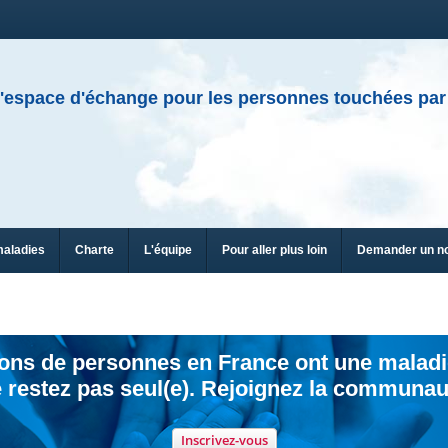
'espace d'échange pour les personnes touchées par
maladies
Charte
L'équipe
Pour aller plus loin
Demander un n
ions de personnes en France ont une maladi
 restez pas seul(e). Rejoignez la communau
Inscrivez-vous