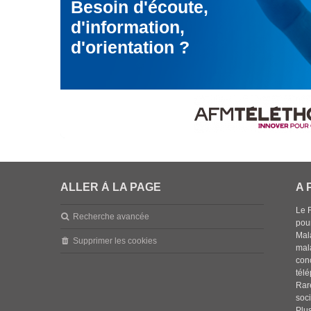
Besoin d'écoute,
d'information,
d'orientation ?
ALLER À LA PAGE
A 
Le 
Recherche avancée
pou
Mala
Supprimer les cookies
mal
con
tél
Rar
soci
Plus