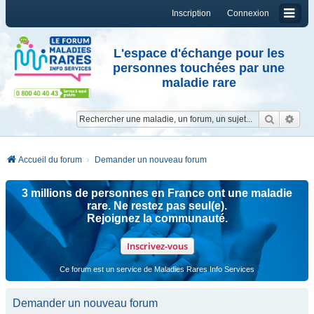
Inscription
Connexion
L'espace d'échange pour les
personnes touchées par une
maladie rare
Reche
Re
Accueil du forum
Demander un nouveau forum
3 millions de personnes en France ont une maladie
rare. Ne restez pas seul(e).
Rejoignez la communauté.
Inscrivez-vous
Ce forum est un service de Maladies Rares Info Services
Demander un nouveau forum