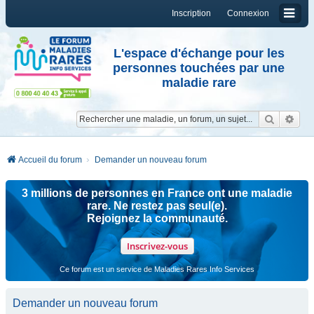
Inscription
Connexion
L'espace d'échange pour les
personnes touchées par une
maladie rare
Reche
Re
Accueil du forum
Demander un nouveau forum
3 millions de personnes en France ont une maladie
rare. Ne restez pas seul(e).
Rejoignez la communauté.
Inscrivez-vous
Ce forum est un service de Maladies Rares Info Services
Demander un nouveau forum