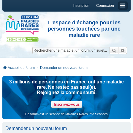
Inscription
Connexion
L'espace d'échange pour les
personnes touchées par une
maladie rare
Reche
Re
Accueil du forum
Demander un nouveau forum
3 millions de personnes en France ont une maladie
rare. Ne restez pas seul(e).
Rejoignez la communauté.
Inscrivez-vous
Ce forum est un service de Maladies Rares Info Services
Demander un nouveau forum