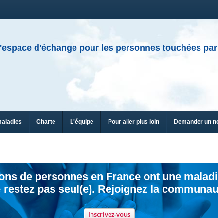
'espace d'échange pour les personnes touchées par
maladies
Charte
L'équipe
Pour aller plus loin
Demander un n
ions de personnes en France ont une maladi
 restez pas seul(e). Rejoignez la communau
Inscrivez-vous