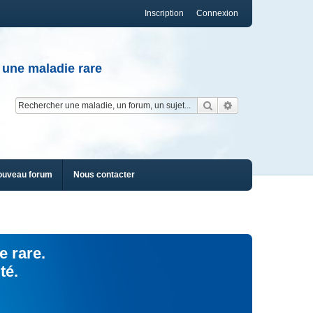
Inscription
Connexion
 une maladie rare
Rechercher
Recherche av
ouveau forum
Nous contacter
e rare.
té.