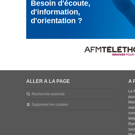
Besoin d'écoute,
d'information,
d'orientation ?
ALLER À LA PAGE
A 
Le 
Recherche avancée
pou
Mala
Supprimer les cookies
mal
con
tél
Rar
soci
Plus