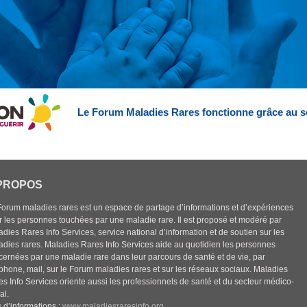
Le Forum Maladies Rares fonctionne grâce au s
PROPOS
Forum maladies rares est un espace de partage d’informations et d’expériences
r les personnes touchées par une maladie rare. Il est proposé et modéré par
dies Rares Info Services, service national d’information et de soutien sur les
adies rares. Maladies Rares Info Services aide au quotidien les personnes
cernées par une maladie rare dans leur parcours de santé et de vie, par
éphone, mail, sur le Forum maladies rares et sur les réseaux sociaux. Maladies
es Info Services oriente aussi les professionnels de santé et du secteur médico-
al.
 d’informations :
www.maladiesraresinfo.org