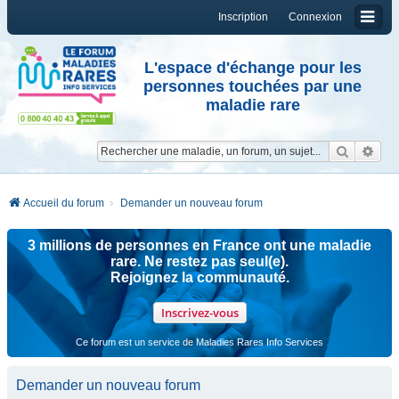
Inscription
Connexion
L'espace d'échange pour les
personnes touchées par une
maladie rare
Reche
Re
Accueil du forum
Demander un nouveau forum
3 millions de personnes en France ont une maladie
rare. Ne restez pas seul(e).
Rejoignez la communauté.
Inscrivez-vous
Ce forum est un service de Maladies Rares Info Services
Demander un nouveau forum