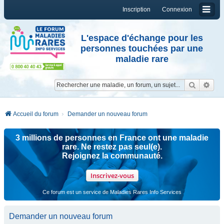
Inscription
Connexion
L'espace d'échange pour les
personnes touchées par une
maladie rare
Reche
Re
Accueil du forum
Demander un nouveau forum
3 millions de personnes en France ont une maladie
rare. Ne restez pas seul(e).
Rejoignez la communauté.
Inscrivez-vous
Ce forum est un service de Maladies Rares Info Services
Demander un nouveau forum