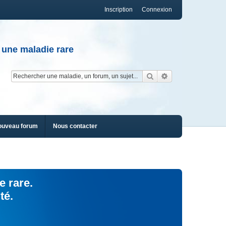
Inscription
Connexion
 une maladie rare
Rechercher
Recherche av
ouveau forum
Nous contacter
e rare.
té.