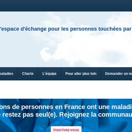
'espace d'échange pour les personnes touchées par
maladies
Charte
L'équipe
Pour aller plus loin
Demander un n
ions de personnes en France ont une maladi
 restez pas seul(e). Rejoignez la communau
Inscrivez-vous