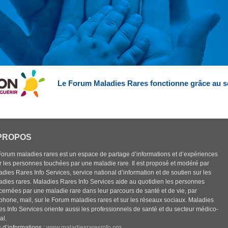
Le Forum Maladies Rares fonctionne grâce au s
PROPOS
Forum maladies rares est un espace de partage d’informations et d’expériences
r les personnes touchées par une maladie rare. Il est proposé et modéré par
dies Rares Info Services, service national d’information et de soutien sur les
adies rares. Maladies Rares Info Services aide au quotidien les personnes
cernées par une maladie rare dans leur parcours de santé et de vie, par
éphone, mail, sur le Forum maladies rares et sur les réseaux sociaux. Maladies
es Info Services oriente aussi les professionnels de santé et du secteur médico-
al.
 d’informations :
www.maladiesraresinfo.org