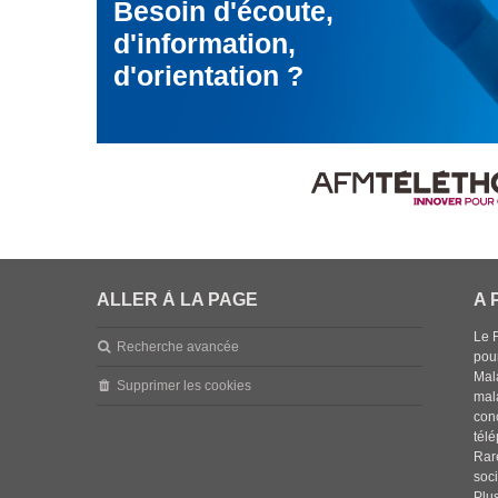
Besoin d'écoute,
d'information,
d'orientation ?
ALLER À LA PAGE
A 
Le 
Recherche avancée
pou
Mala
Supprimer les cookies
mal
con
tél
Rar
soci
Plus