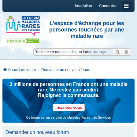
Inscription
Connexion
L'espace d'échange pour les
personnes touchées par une
maladie rare
Reche
Re
Accueil du forum
Demander un nouveau forum
3 millions de personnes en France ont une maladie
rare. Ne restez pas seul(e).
Rejoignez la communauté.
Inscrivez-vous
Ce forum est un service de Maladies Rares Info Services
Demander un nouveau forum