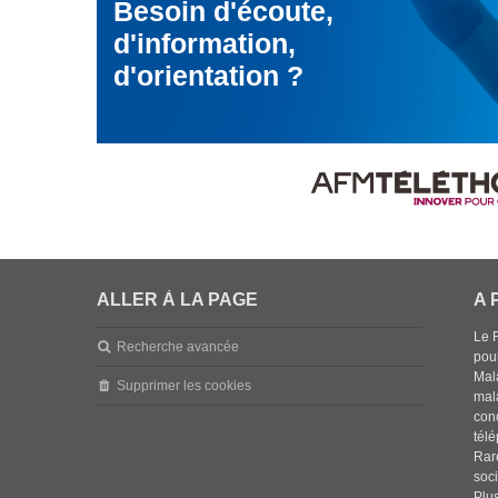
Besoin d'écoute,
d'information,
d'orientation ?
ALLER À LA PAGE
A 
Le 
Recherche avancée
pou
Mala
Supprimer les cookies
mal
con
tél
Rar
soci
Plus