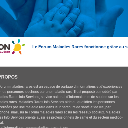
Le Forum Maladies Rares fonctionne grâce au s
PROPOS
Forum maladies rares est un espace de partage d’informations et d’expériences
r les personnes touchées par une maladie rare. Il est proposé et modéré par
dies Rares Info Services, service national d’information et de soutien sur les
adies rares. Maladies Rares Info Services aide au quotidien les personnes
cernées par une maladie rare dans leur parcours de santé et de vie, par
éphone, mail, sur le Forum maladies rares et sur les réseaux sociaux. Maladies
es Info Services oriente aussi les professionnels de santé et du secteur médico-
al.
 d’informations :
www.maladiesraresinfo.org