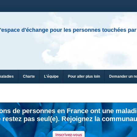
'espace d'échange pour les personnes touchées par
maladies
Charte
L'équipe
Pour aller plus loin
Demander un n
ions de personnes en France ont une maladi
 restez pas seul(e). Rejoignez la communau
Inscrivez-vous