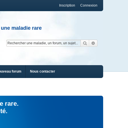
Inscription
Connexion
 une maladie rare
Rechercher
Recherche av
ouveau forum
Nous contacter
e rare.
té.