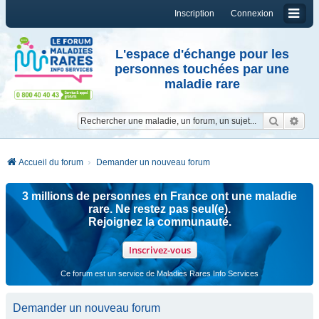
Inscription
Connexion
L'espace d'échange pour les
personnes touchées par une
maladie rare
Reche
Re
Accueil du forum
Demander un nouveau forum
3 millions de personnes en France ont une maladie
rare. Ne restez pas seul(e).
Rejoignez la communauté.
Inscrivez-vous
Ce forum est un service de Maladies Rares Info Services
Demander un nouveau forum