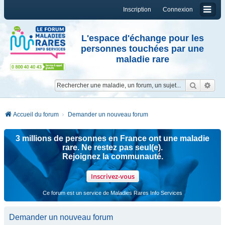
Inscription
Connexion
L'espace d'échange pour les
personnes touchées par une
maladie rare
Reche
Re
Accueil du forum
Demander un nouveau forum
3 millions de personnes en France ont une maladie
rare. Ne restez pas seul(e).
Rejoignez la communauté.
Inscrivez-vous
Ce forum est un service de Maladies Rares Info Services
Demander un nouveau forum