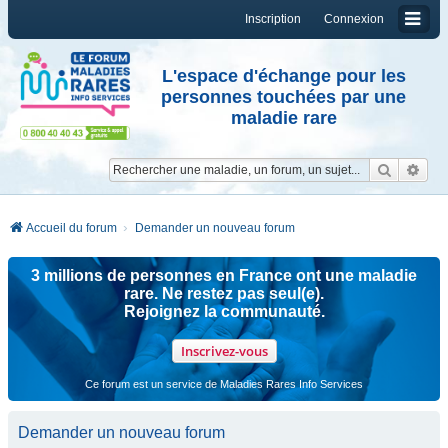
Inscription
Connexion
L'espace d'échange pour les
personnes touchées par une
maladie rare
Reche
Re
Accueil du forum
Demander un nouveau forum
3 millions de personnes en France ont une maladie
rare. Ne restez pas seul(e).
Rejoignez la communauté.
Inscrivez-vous
Ce forum est un service de Maladies Rares Info Services
Demander un nouveau forum