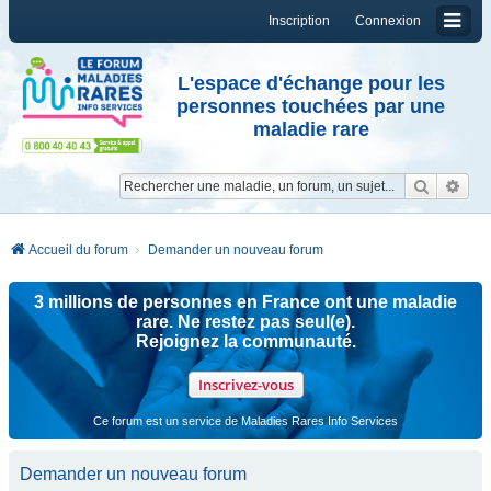
Inscription
Connexion
L'espace d'échange pour les
personnes touchées par une
maladie rare
Reche
Re
Accueil du forum
Demander un nouveau forum
3 millions de personnes en France ont une maladie
rare. Ne restez pas seul(e).
Rejoignez la communauté.
Inscrivez-vous
Ce forum est un service de Maladies Rares Info Services
Demander un nouveau forum