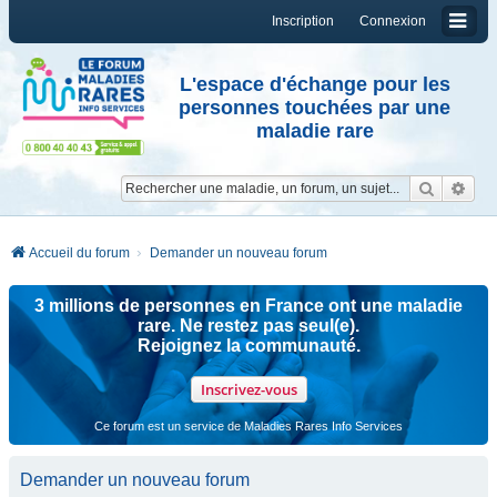
Inscription
Connexion
L'espace d'échange pour les
personnes touchées par une
maladie rare
Reche
Re
Accueil du forum
Demander un nouveau forum
3 millions de personnes en France ont une maladie
rare. Ne restez pas seul(e).
Rejoignez la communauté.
Inscrivez-vous
Ce forum est un service de Maladies Rares Info Services
Demander un nouveau forum