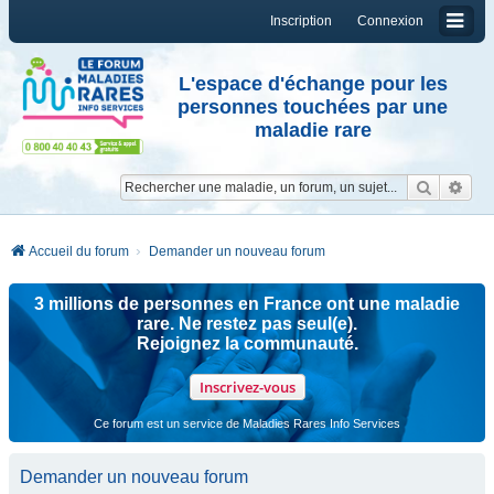
Inscription
Connexion
L'espace d'échange pour les
personnes touchées par une
maladie rare
Reche
Re
Accueil du forum
Demander un nouveau forum
3 millions de personnes en France ont une maladie
rare. Ne restez pas seul(e).
Rejoignez la communauté.
Inscrivez-vous
Ce forum est un service de Maladies Rares Info Services
Demander un nouveau forum