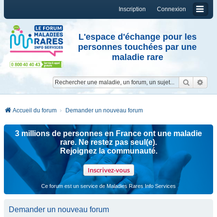
Inscription
Connexion
L'espace d'échange pour les
personnes touchées par une
maladie rare
Reche
Re
Accueil du forum
Demander un nouveau forum
3 millions de personnes en France ont une maladie
rare. Ne restez pas seul(e).
Rejoignez la communauté.
Inscrivez-vous
Ce forum est un service de Maladies Rares Info Services
Demander un nouveau forum