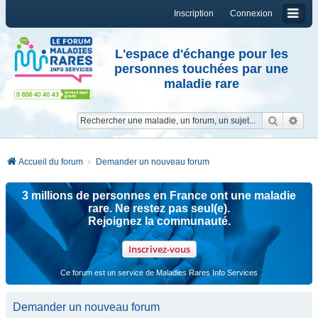
Inscription
Connexion
L'espace d'échange pour les
personnes touchées par une
maladie rare
Reche
Re
Accueil du forum
Demander un nouveau forum
3 millions de personnes en France ont une maladie
rare. Ne restez pas seul(e).
Rejoignez la communauté.
Inscrivez-vous
Ce forum est un service de Maladies Rares Info Services
Demander un nouveau forum