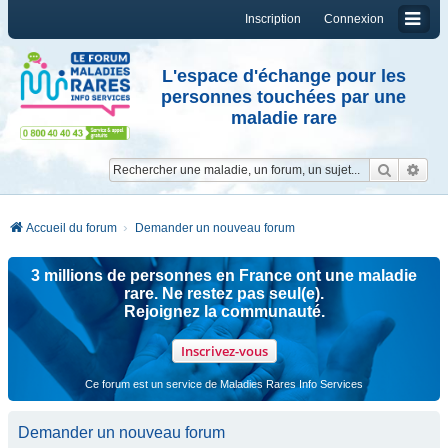
Inscription
Connexion
L'espace d'échange pour les
personnes touchées par une
maladie rare
Reche
Re
Accueil du forum
Demander un nouveau forum
3 millions de personnes en France ont une maladie
rare. Ne restez pas seul(e).
Rejoignez la communauté.
Inscrivez-vous
Ce forum est un service de Maladies Rares Info Services
Demander un nouveau forum