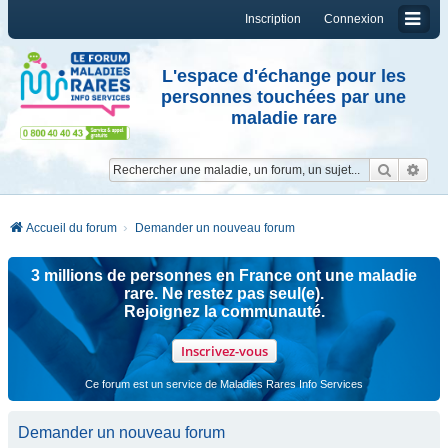
Inscription
Connexion
L'espace d'échange pour les
personnes touchées par une
maladie rare
Reche
Re
Accueil du forum
Demander un nouveau forum
3 millions de personnes en France ont une maladie
rare. Ne restez pas seul(e).
Rejoignez la communauté.
Inscrivez-vous
Ce forum est un service de Maladies Rares Info Services
Demander un nouveau forum