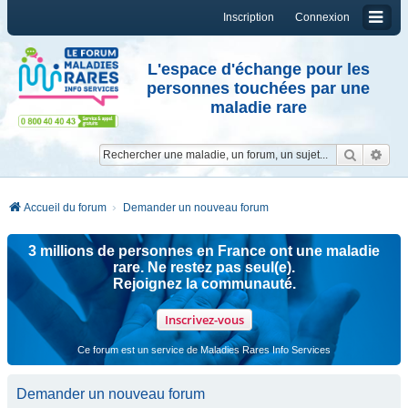
Inscription
Connexion
L'espace d'échange pour les
personnes touchées par une
maladie rare
Reche
Re
Accueil du forum
Demander un nouveau forum
3 millions de personnes en France ont une maladie
rare. Ne restez pas seul(e).
Rejoignez la communauté.
Inscrivez-vous
Ce forum est un service de Maladies Rares Info Services
Demander un nouveau forum