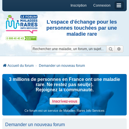
Inscription
Connexion
L'espace d'échange pour les
personnes touchées par une
maladie rare
Reche
Re
Accueil du forum
Demander un nouveau forum
3 millions de personnes en France ont une maladie
rare. Ne restez pas seul(e).
Rejoignez la communauté.
Inscrivez-vous
Ce forum est un service de Maladies Rares Info Services
Demander un nouveau forum