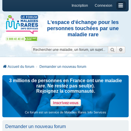
Inscription
Connexion
L'espace d'échange pour les
personnes touchées par une
maladie rare
Reche
Re
Accueil du forum
Demander un nouveau forum
3 millions de personnes en France ont une maladie
rare. Ne restez pas seul(e).
Rejoignez la communauté.
Inscrivez-vous
Ce forum est un service de Maladies Rares Info Services
Demander un nouveau forum