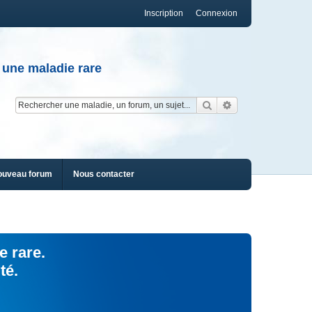
Inscription
Connexion
 une maladie rare
Rechercher
Recherche av
ouveau forum
Nous contacter
e rare.
té.