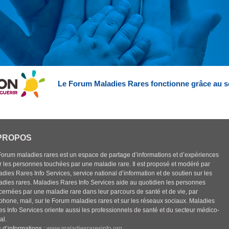
Le Forum Maladies Rares fonctionne grâce au s
PROPOS
Forum maladies rares est un espace de partage d’informations et d’expériences
r les personnes touchées par une maladie rare. Il est proposé et modéré par
dies Rares Info Services, service national d’information et de soutien sur les
adies rares. Maladies Rares Info Services aide au quotidien les personnes
cernées par une maladie rare dans leur parcours de santé et de vie, par
éphone, mail, sur le Forum maladies rares et sur les réseaux sociaux. Maladies
es Info Services oriente aussi les professionnels de santé et du secteur médico-
al.
 d’informations :
www.maladiesraresinfo.org