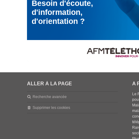
Besoin d'écoute,
d'information,
d'orientation ?
ALLER À LA PAGE
A 
Le 
Recherche avancée
pou
Mala
Supprimer les cookies
mal
con
tél
Rar
soci
Plus