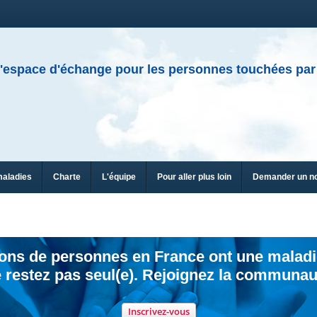
'espace d'échange pour les personnes touchées par
maladies
Charte
L'équipe
Pour aller plus loin
Demander un n
ions de personnes en France ont une maladi
 restez pas seul(e). Rejoignez la communau
Inscrivez-vous