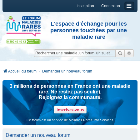
Inscription
Connexion
L'espace d'échange pour les
personnes touchées par une
maladie rare
Reche
Re
Accueil du forum
Demander un nouveau forum
3 millions de personnes en France ont une maladie
rare. Ne restez pas seul(e).
Rejoignez la communauté.
Inscrivez-vous
Ce forum est un service de Maladies Rares Info Services
Demander un nouveau forum