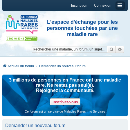
Inscription
Connexion
L'espace d'échange pour les
personnes touchées par une
maladie rare
Reche
Re
Accueil du forum
Demander un nouveau forum
3 millions de personnes en France ont une maladie
rare. Ne restez pas seul(e).
Rejoignez la communauté.
Inscrivez-vous
Ce forum est un service de Maladies Rares Info Services
Demander un nouveau forum